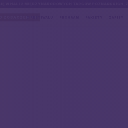
 2 MIĘDZYNARODOWYCH TARGÓW POZNAŃSKICH, ZNAJDUJĄCE
O ZOBACZENIA!
O FESTIWALU
PROGRAM
PAKIETY
ZAPISY