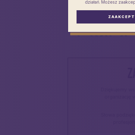
działań. Możesz zaakcep
ZAAKCEPT
Z
Dziękujemy ws
organizację 
Słowa podzięko
profesjon