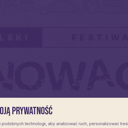
LSKI
FESTIW
Poznań
oją prywatność
 podobnych technologii, aby analizować ruch, personalizować treś