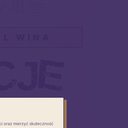
AL WINA
ci oraz mierzyć skuteczność