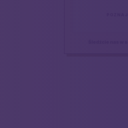
POZNAJ
Śledźcie nas w s