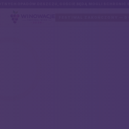
ADÓW DESZCZU, GOŚCIE BĘDĄ MOGLI SCHRONIĆ SIĘ W HALI
FESTIWAL ZAKOŃCZONY — D