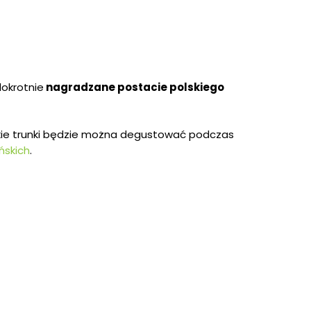
lokrotnie
nagradzane postacie polskiego
kie trunki będzie można degustować podczas
ńskich
.