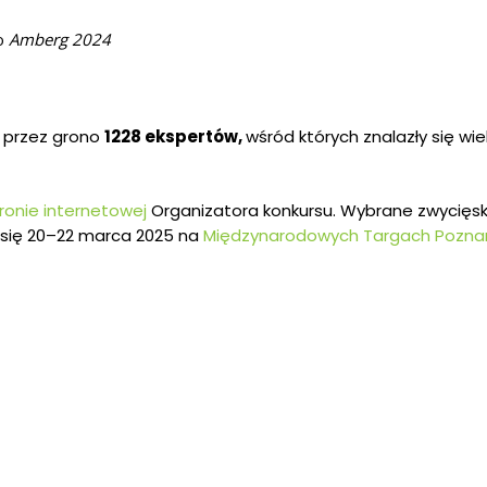
o
Amberg 2024
 przez grono
1228 ekspertów,
wśród których znalazły się wie
ronie internetowej
Organizatora konkursu. Wybrane zwycięs
 się 20–22 marca 2025 na
Międzynarodowych Targach Pozna