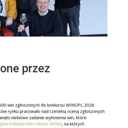
one przez
 500 win zgłoszonych do konkursu
WINOPL 2026
rtów rynku pracowało nad rzetelną oceną zgłoszonych
anęło niełatwe zadanie wyłonienia win, które
ami Polskich Win i Winnic WINO
, na których