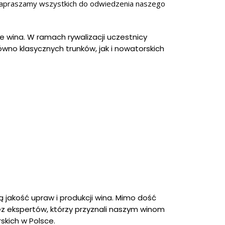
e zapraszamy wszystkich do odwiedzenia naszego
e wina. W ramach rywalizacji uczestnicy
wno klasycznych trunków, jak i nowatorskich
akość upraw i produkcji wina. Mimo dość
ez ekspertów, którzy przyznali naszym winom
skich w Polsce.