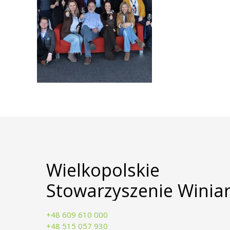
Wielkopolskie
Stowarzyszenie Winia
+48 609 610 000
+48 515 057 930