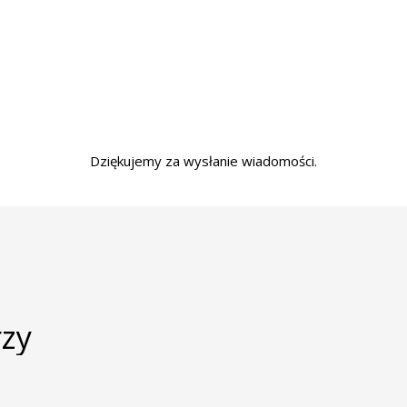
Dziękujemy za wysłanie wiadomości.
rzy