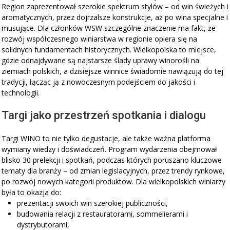
Region zaprezentował szerokie spektrum stylów – od win świeżych i
aromatycznych, przez dojrzalsze konstrukcje, aż po wina specjalne i
musujące. Dla członków WSW szczególne znaczenie ma fakt, że
rozwój współczesnego winiarstwa w regionie opiera się na
solidnych fundamentach historycznych. Wielkopolska to miejsce,
gdzie odnajdywane są najstarsze ślady uprawy winorośli na
ziemiach polskich, a dzisiejsze winnice świadomie nawiązują do tej
tradycji, łącząc ją z nowoczesnym podejściem do jakości i
technologii.
Targi jako przestrzeń spotkania i dialogu
Targi WINO to nie tylko degustacje, ale także ważna platforma
wymiany wiedzy i doświadczeń. Program wydarzenia obejmował
blisko 30 prelekcji i spotkań, podczas których poruszano kluczowe
tematy dla branży – od zmian legislacyjnych, przez trendy rynkowe,
po rozwój nowych kategorii produktów. Dla wielkopolskich winiarzy
była to okazja do:
prezentacji swoich win szerokiej publiczności,
budowania relacji z restauratorami, sommelierami i
dystrybutorami,