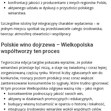
konfrontacji jakości z producentami z innych regionów Polski,
aktywnego udziału w dyskusji o przyszłości polskiego
winiarstwa.
Szczególnie istotny był integracyjny charakter wydarzenia – w
jednym miejscu spotkali się przedstawiciele całego środowiska,
tworząc atmosferę otwartości i współpracy
Polskie wino dojrzewa – Wielkopolska
współtworzy ten proces
Tegoroczna edycja targów pokazała wyraźnie, że polskie
winiarstwo przestaje być niszą, a staje się świadomą i coraz lepiej
zorganizowaną częścią rynku. Wzrost liczby zgłaszanych win do
konkursów, rosnący poziom produkcji oraz coraz większe
zainteresowanie konsumentów to sygnały, które trudno ignorować.
W tym procesie Wielkopolska odgrywa ważną rolę – jako region:
konsekwentnie podnoszący jakość swoich win,
aktywny w działaniach promocyjnych i edukacyjnych,
budujący własną tożsamość w oparciu o historię i lokalność,
integrujący środowisko winiarskie wokół wspólnych celów.