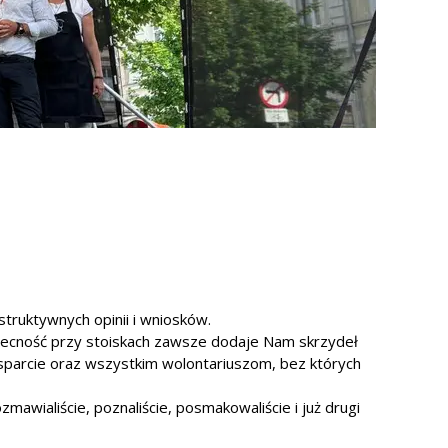
struktywnych opinii i wniosków.
becność przy stoiskach zawsze dodaje Nam skrzydeł
parcie oraz wszystkim wolontariuszom, bez których
aliście, poznaliście, posmakowaliście i już drugi